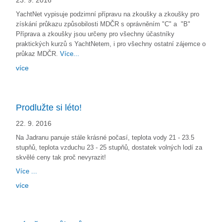
23. 9. 2016
YachtNet vypisuje podzimní přípravu na zkoušky a zkoušky pro
získání průkazu způsobilosti MDČR s oprávněním "C" a "B"
Příprava a zkoušky jsou určeny pro všechny účastníky
praktických kurzů s YachtNetem, i pro všechny ostatní zájemce o
průkaz MDČR.
Více...
více
Prodlužte si léto!
22. 9. 2016
Na Jadranu panuje stále krásné počasí, teplota vody 21 - 23.5
stupňů, teplota vzduchu 23 - 25 stupňů, dostatek volných lodí za
skvělé ceny tak proč nevyrazit!
Více ...
více