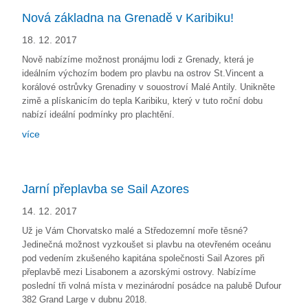
Nová základna na Grenadě v Karibiku!
18. 12. 2017
Nově nabízíme možnost pronájmu lodi z Grenady, která je
ideálním výchozím bodem pro plavbu na ostrov St.Vincent a
korálové ostrůvky Grenadiny v souostroví Malé Antily. Unikněte
zimě a plískanicím do tepla Karibiku, který v tuto roční dobu
nabízí ideální podmínky pro plachtění.
více
Jarní přeplavba se Sail Azores
14. 12. 2017
Už je Vám Chorvatsko malé a Středozemní moře těsné?
Jedinečná možnost vyzkoušet si plavbu na otevřeném oceánu
pod vedením zkušeného kapitána společnosti Sail Azores při
přeplavbě mezi Lisabonem a azorskými ostrovy. Nabízíme
poslední tři volná místa v mezinárodní posádce na palubě Dufour
382 Grand Large v dubnu 2018.