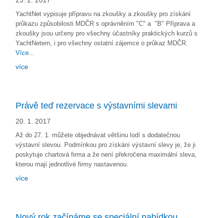
23. 2. 2017
YachtNet vypisuje přípravu na zkoušky a zkoušky pro získání
průkazu způsobilosti MDČR s oprávněním "C" a "B" Příprava a
zkoušky jsou určeny pro všechny účastníky praktických kurzů s
YachtNetem, i pro všechny ostatní zájemce o průkaz MDČR.
Více...
více
Právě teď rezervace s výstavními slevami
20. 1. 2017
Až do 27. 1. můžete objednávat většinu lodí s dodatečnou
výstavní slevou. Podmínkou pro získání výstavní slevy je, že ji
poskytuje chartová firma a že není překročena maximální sleva,
kterou mají jednotlivé firmy nastavenou.
více
Nový rok začínáme se speciální nabídkou.