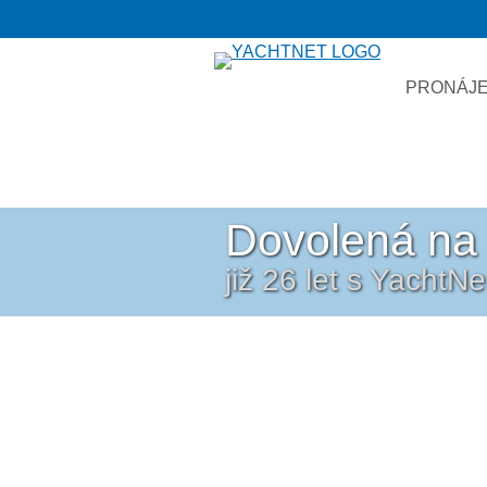
PRONÁJE
Dovolená na 
již 26 let s YachtN