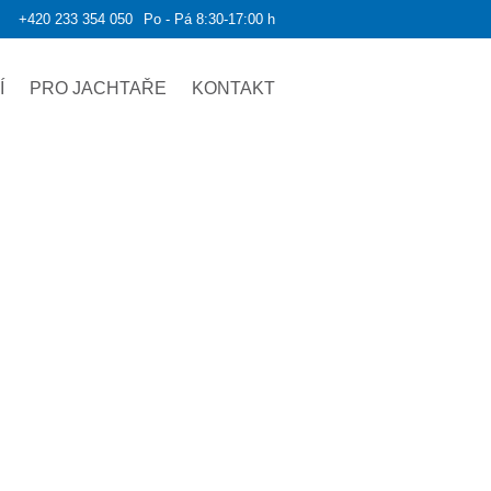
+420 233 354 050
Po - Pá 8:30-17:00 h
Í
PRO JACHTAŘE
KONTAKT