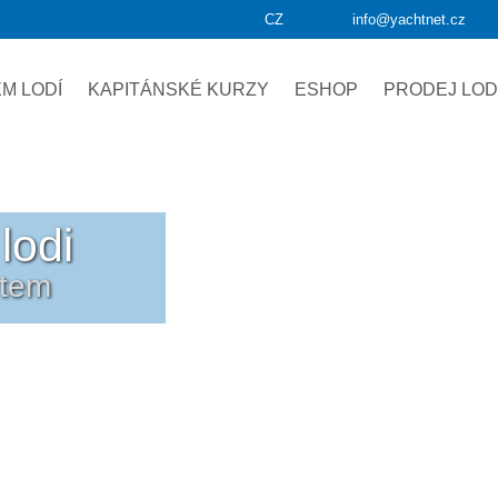
CZ
info@yachtnet.cz
M LODÍ
KAPITÁNSKÉ KURZY
ESHOP
PRODEJ LOD
lodi
etem