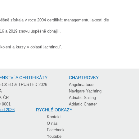
pěšně získala v roce 2004 certifikát managementu jakosti dle
016 a 2019 znovu úspěšně obhájili.
kolení a kurzy v oblasti jachtingu”.
ENSTVÍ A CERTIFIKÁTY
CHARTROVKY
ECKED & TRUSTED 2026
Angelina tours
A
Navigare Yachting
K ČR
Adriatic Sailing
 9001
Adriatic Charter
RYCHLÉ ODKAZY
Kontakt
O nás
Facebook
Youtube