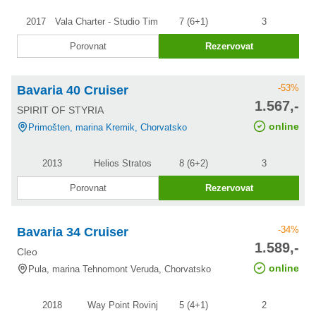
2017
Vala Charter - Studio Tim
7 (6+1)
3
Porovnat
Rezervovat
-53%
Bavaria 40 Cruiser
cena po
1.567,-
SPIRIT OF STYRIA
slevě
online
Primošten, marina Kremik, Chorvatsko
2013
Helios Stratos
8 (6+2)
3
Porovnat
Rezervovat
-34%
Bavaria 34 Cruiser
cena po
1.589,-
Cleo
slevě
online
Pula, marina Tehnomont Veruda, Chorvatsko
2018
Way Point Rovinj
5 (4+1)
2