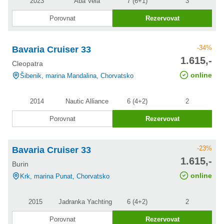
2023
Aba Vela
7 (6+1)
3
Porovnat
Rezervovat
-34%
Bavaria Cruiser 33
cena po
1.615,-
Cleopatra
slevě
online
Šibenik, marina Mandalina, Chorvatsko
2014
Nautic Alliance
6 (4+2)
2
Porovnat
Rezervovat
-23%
Bavaria Cruiser 33
cena po
1.615,-
Burin
slevě
online
Krk, marina Punat, Chorvatsko
2015
Jadranka Yachting
6 (4+2)
2
Porovnat
Rezervovat