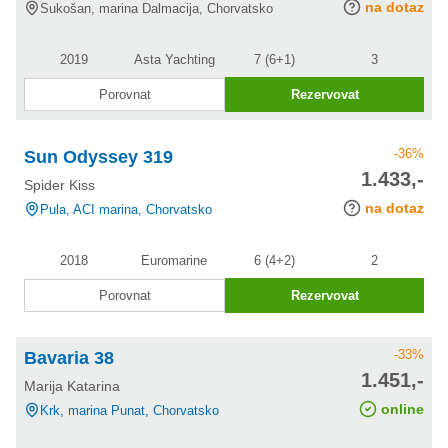
na dotaz
Sukošan, marina Dalmacija, Chorvatsko
2019
Asta Yachting
7 (6+1)
3
Porovnat
Rezervovat
-36%
Sun Odyssey 319
cena po
1.433,-
Spider Kiss
slevě
na dotaz
Pula, ACI marina, Chorvatsko
2018
Euromarine
6 (4+2)
2
Porovnat
Rezervovat
-33%
Bavaria 38
cena po
1.451,-
Marija Katarina
slevě
online
Krk, marina Punat, Chorvatsko