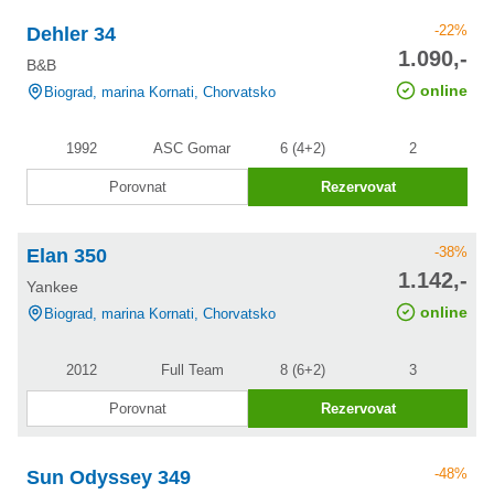
-22%
Dehler 34
cena po
1.090,-
B&B
slevě
online
Biograd, marina Kornati, Chorvatsko
1992
ASC Gomar
6 (4+2)
2
Porovnat
Rezervovat
-38%
Elan 350
cena po
1.142,-
Yankee
slevě
online
Biograd, marina Kornati, Chorvatsko
2012
Full Team
8 (6+2)
3
Porovnat
Rezervovat
-48%
Sun Odyssey 349
cena po