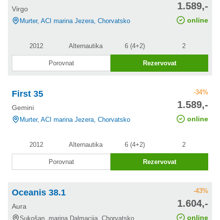
1.589,-
Virgo
slevě
online
Murter, ACI marina Jezera, Chorvatsko
2012
Alternautika
6 (4+2)
2
Porovnat
Rezervovat
-34%
First 35
cena po
1.589,-
Gemini
slevě
online
Murter, ACI marina Jezera, Chorvatsko
2012
Alternautika
6 (4+2)
2
Porovnat
Rezervovat
-43%
Oceanis 38.1
cena po
1.604,-
Aura
slevě
online
Sukošan, marina Dalmacija, Chorvatsko