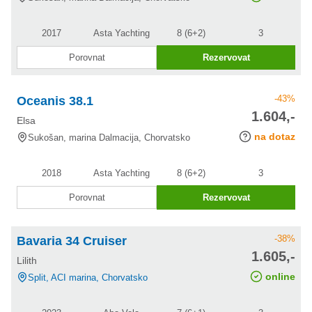
2017
Asta Yachting
8 (6+2)
3
Porovnat
Rezervovat
-43%
Oceanis 38.1
cena po
1.604,-
Elsa
slevě
na dotaz
Sukošan, marina Dalmacija, Chorvatsko
2018
Asta Yachting
8 (6+2)
3
Porovnat
Rezervovat
-38%
Bavaria 34 Cruiser
cena po
1.605,-
Lilith
slevě
online
Split, ACI marina, Chorvatsko