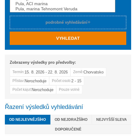
podrobné vyhledávání
VYHLEDAT
Zobrazeny výsledky pro předvolby:
15. 8. 2026 - 22. 8. 2026
Chorvatsko
Termín:
Země:
Nerozhoduje
2 - 15
Přístav:
Počet osob:
Nerozhoduje
Počet kajut:
Pouze volné
Řazení výsledků vyhledávání
OD NEJLEVNĚJŠÍHO
OD NEJDRAŽŠÍHO
NEJVYŠŠÍ SLEVA
DOPORUČENÉ