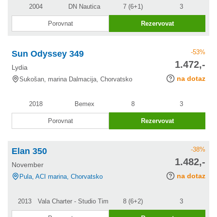
2004
DN Nautica
7 (6+1)
3
Porovnat
Rezervovat
-53%
Sun Odyssey 349
cena po
1.472,-
Lydia
slevě
na dotaz
Sukošan, marina Dalmacija, Chorvatsko
2018
Bemex
8
3
Porovnat
Rezervovat
-38%
Elan 350
cena po
1.482,-
November
slevě
na dotaz
Pula, ACI marina, Chorvatsko
2013
Vala Charter - Studio Tim
8 (6+2)
3