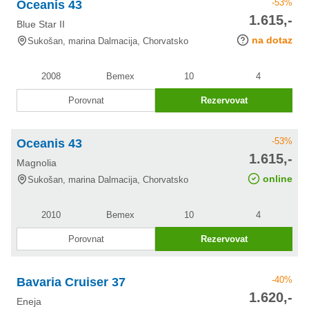
-53%
Oceanis 43
cena po
1.615,-
Blue Star II
slevě
na dotaz
Sukošan, marina Dalmacija, Chorvatsko
2008
Bemex
10
4
Porovnat
Rezervovat
-53%
Oceanis 43
cena po
1.615,-
Magnolia
slevě
online
Sukošan, marina Dalmacija, Chorvatsko
2010
Bemex
10
4
Porovnat
Rezervovat
-40%
Bavaria Cruiser 37
cena po
1.620,-
Eneja
slevě