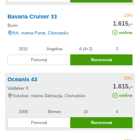
-23%
Bavaria Cruiser 33
cena po
1.615,-
Burin
slevě
online
Krk, marina Punat, Chorvatsko
2015
Angelina
6 (4+2)
2
Porovnat
Rezervovat
-53%
Oceanis 43
cena po
1.615,-
Valdeker II
slevě
online
Sukošan, marina Dalmacija, Chorvatsko
2009
Bemex
10
4
Porovnat
Rezervovat