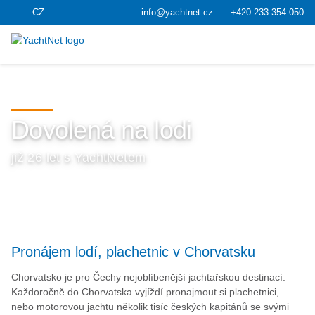
CZ
info@yachtnet.cz
+420 233 354 050
Dovolená na lodi
již 26 let s YachtNetem
Pronájem lodí, plachetnic v Chorvatsku
Chorvatsko je pro Čechy nejoblíbenější jachtařskou destinací.
Každoročně do Chorvatska vyjíždí pronajmout si plachetnici,
nebo motorovou jachtu několik tisíc českých kapitánů se svými