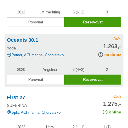
2012
LM Yachting
8 (6+2)
3
Porovnat
Rezervovat
-34%
Oceanis 30.1
cena po
1.263,-
Yoda
slevě
na dotaz
Pomer, ACI marina, Chorvatsko
2020
Angelina
6 (4+2)
2
Porovnat
Rezervovat
-25%
First 27
cena po
1.275,-
SUFERINA
slevě
online
Split, ACI marina, Chorvatsko
2022
Ultra
2 (1+1)
1 (1)