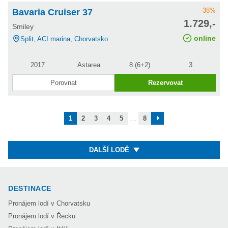
-38%
Bavaria Cruiser 37
cena po
1.729,-
Smiley
slevě
online
Split, ACI marina, Chorvatsko
2017
Astarea
8 (6+2)
3
Porovnat
Rezervovat
další
1
2
3
4
5
…
8
DALŠÍ LODĚ
DESTINACE
Pronájem lodí v Chorvatsku
Pronájem lodí v Řecku