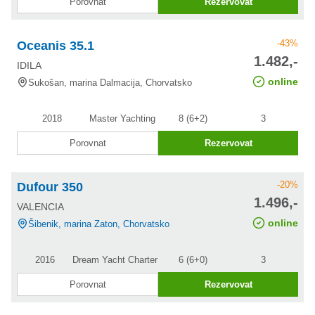
Porovnat
Rezervovat
-43%
Oceanis 35.1
cena po
1.482,-
IDILA
slevě
online
Sukošan, marina Dalmacija, Chorvatsko
2018
Master Yachting
8 (6+2)
3
Porovnat
Rezervovat
-20%
Dufour 350
cena po
1.496,-
VALENCIA
slevě
online
Šibenik, marina Zaton, Chorvatsko
2016
Dream Yacht Charter
6 (6+0)
3
Porovnat
Rezervovat