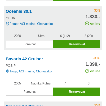
-30%
Oceanis 30.1
cena po
1.330,-
YODA
slevě
online
Pomer, ACI marina, Chorvatsko
2020
Ultra
6 (4+2)
2 (2D)
Porovnat
Rezervovat
-35%
Bavaria 42 Cruiser
cena po
1.398,-
POŠIP
slevě
online
Trogir, ACI marina, Chorvatsko
2005
Nautika Kufner
7
3
Porovnat
Rezervovat
-20%