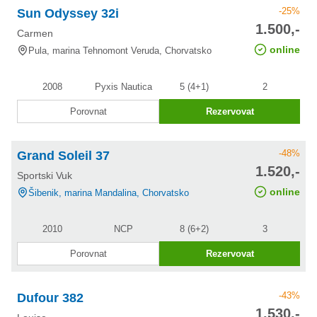
-25%
Sun Odyssey 32i
cena po
1.500,-
Carmen
slevě
online
Pula, marina Tehnomont Veruda, Chorvatsko
2008
Pyxis Nautica
5 (4+1)
2
Porovnat
Rezervovat
-48%
Grand Soleil 37
cena po
1.520,-
Sportski Vuk
slevě
online
Šibenik, marina Mandalina, Chorvatsko
2010
NCP
8 (6+2)
3
Porovnat
Rezervovat
-43%
Dufour 382
cena po
1.530,-