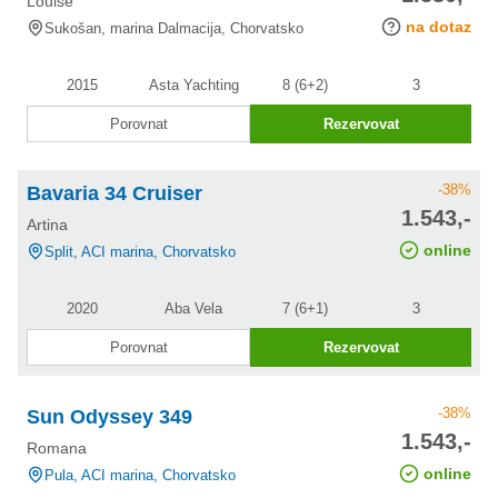
Louise
slevě
na dotaz
Sukošan, marina Dalmacija, Chorvatsko
2015
Asta Yachting
8 (6+2)
3
Porovnat
Rezervovat
-38%
Bavaria 34 Cruiser
cena po
1.543,-
Artina
slevě
online
Split, ACI marina, Chorvatsko
2020
Aba Vela
7 (6+1)
3
Porovnat
Rezervovat
-38%
Sun Odyssey 349
cena po
1.543,-
Romana
slevě
online
Pula, ACI marina, Chorvatsko