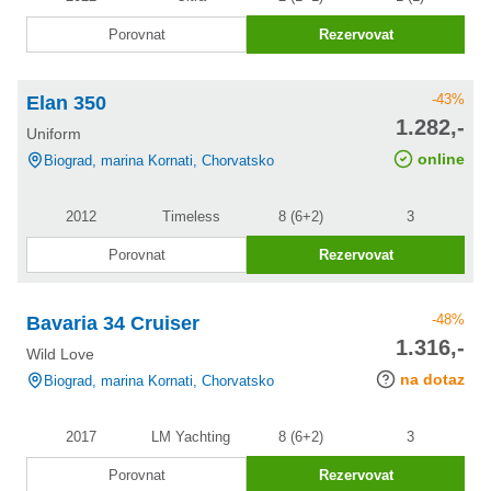
Porovnat
Rezervovat
-43%
Elan 350
cena po
1.282,-
Uniform
slevě
online
Biograd, marina Kornati, Chorvatsko
2012
Timeless
8 (6+2)
3
Porovnat
Rezervovat
-48%
Bavaria 34 Cruiser
cena po
1.316,-
Wild Love
slevě
na dotaz
Biograd, marina Kornati, Chorvatsko
2017
LM Yachting
8 (6+2)
3
Porovnat
Rezervovat