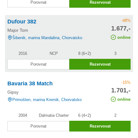
Porovnat
Rezervovat
-48%
Dufour 382
cena po
1.677,-
Major Tom
slevě
online
Šibenik, marina Mandalina, Chorvatsko
2016
NCP
8 (6+2)
3
Porovnat
Rezervovat
-15%
Bavaria 38 Match
cena po
1.701,-
Gipsy
slevě
online
Primošten, marina Kremik, Chorvatsko
2004
Dalmatia Charter
6 (4+2)
2
Porovnat
Rezervovat