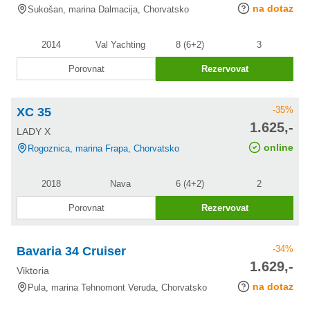
na dotaz
Sukošan, marina Dalmacija, Chorvatsko
2014
Val Yachting
8 (6+2)
3
Porovnat
Rezervovat
-35%
XC 35
cena po
1.625,-
LADY X
slevě
online
Rogoznica, marina Frapa, Chorvatsko
2018
Nava
6 (4+2)
2
Porovnat
Rezervovat
-34%
Bavaria 34 Cruiser
cena po
1.629,-
Viktoria
slevě
na dotaz
Pula, marina Tehnomont Veruda, Chorvatsko