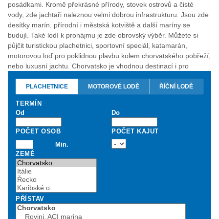
posádkami. Kromě překrásné přírody, stovek ostrovů a čisté
vody, zde jachtaři naleznou velmi dobrou infrastrukturu. Jsou zde
desítky marín, přírodní i městská kotviště a další maríny se
budují. Také lodí k pronájmu je zde obrovský výběr. Můžete si
půjčit turistickou plachetnici, sportovní speciál, katamarán,
motorovou loď pro poklidnou plavbu kolem chorvatského pobřeží,
nebo luxusní jachtu. Chorvatsko je vhodnou destinací i pro
začínající kapitány. Ceny pronájmů jsou příznivé a vhodnou loď si
můžete vybrat přímo v našem on-line vyhledávači, nebo Vám s
PLACHETNICE
MOTOROVÉ LODĚ
ŘÍČNÍ LODĚ
výběrem lodi rádi poradíme.
TERMÍN
Od
Do
POČET OSOB
POČET KAJUT
Min.
ZEMĚ
PŘÍSTAV