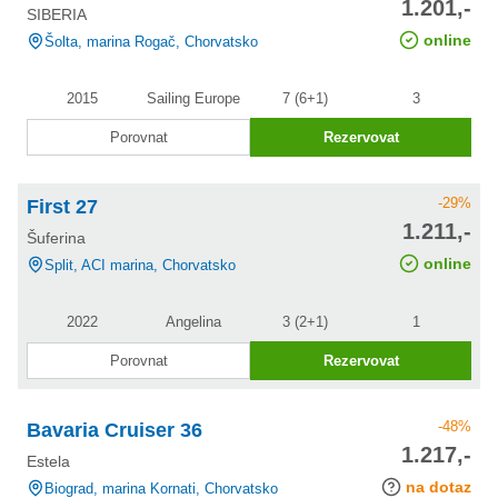
1.201,-
SIBERIA
slevě
online
Šolta, marina Rogač, Chorvatsko
2015
Sailing Europe
7 (6+1)
3
Porovnat
Rezervovat
-29%
First 27
cena po
1.211,-
Šuferina
slevě
online
Split, ACI marina, Chorvatsko
2022
Angelina
3 (2+1)
1
Porovnat
Rezervovat
-48%
Bavaria Cruiser 36
cena po
1.217,-
Estela
slevě
na dotaz
Biograd, marina Kornati, Chorvatsko