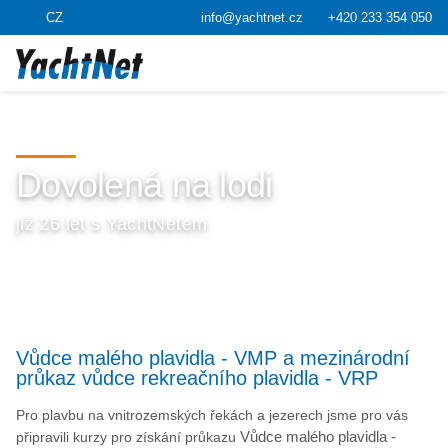
CZ
info@yachtnet.cz
+420 233 354 050
Dovolená na lodi
již 26 let s YachtNetem
Vůdce malého plavidla - VMP a mezinárodní
průkaz vůdce rekreačního plavidla - VRP
Pro plavbu na vnitrozemských řekách a jezerech jsme pro vás
připravili kurzy pro získání průkazu
Vůdce malého plavidla -