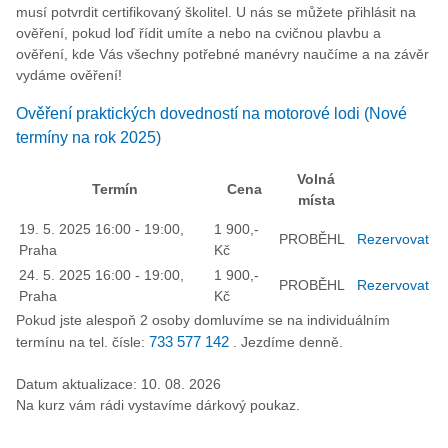
musí potvrdit certifikovaný školitel. U nás se můžete přihlásit na
ověření, pokud loď řídit umíte a nebo na cvičnou plavbu a
ověření, kde Vás všechny potřebné manévry naučíme a na závěr
vydáme ověření!
Ověření praktických dovedností na motorové lodi (Nové
termíny na rok 2025)
Volná
Termín
Cena
místa
19. 5. 2025 16:00 - 19:00,
1 900,-
PROBĚHL
Rezervovat
Praha
Kč
24. 5. 2025 16:00 - 19:00,
1 900,-
PROBĚHL
Rezervovat
Praha
Kč
Pokud jste alespoň 2 osoby domluvíme se na individuálním
termínu na tel. čísle:
733 577 142
. Jezdíme denně.
Datum aktualizace: 10. 08. 2026
Na kurz vám rádi vystavíme dárkový poukaz.