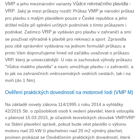
VMP
a jeho mezinárodní varianty
Vůdce rekreačního plavidla -
VRP
. Jaký je mezi průkazy rozdíl: Průkaz
VMP
je národní průkaz
pro plavbu s malým plavidlem pouze v České republice a jeho
držitel může při splnění určitých podmínek s tímto průkazem i
podnikat. Zatímco
VRP
je vydáván pro plavbu v zahraničí a smí
se používat výhradně k plavbě pro rekreaci a sport. Zpravidla
jsou obě oprávnění vydávána na jednom formuláři průkazu a
proto Vám doporučujeme hned od začátku uvažovat o průkazu
VRP, který je univerzálnější. U nás si zachovává výhody průkazu
"Vůdce malého plavidla" a navíc umožňuje plavbu i v zahraničí, a
to jak na zahraničních vnitrozemských vodních cestách, tak i na
moři (do 1 Nm).
Ověření praktických dovedností na motorové lodi (VMP M)
Na základě novely zákona 114/1995 z roku 2014 a vyhlášky
42/2015 Sb. o způsobilosti osob k vedení plavidel, která vstoupila
v platnost 15.03.2015, je účastník teoretických zkoušek VMP/VRP
na Státní plavební správě, pokud bude vést plavidlo o výkonu
motoru nad 20 kW či plachetnici nad 20 m2 výměry plachet,
povinen prokázat se Osvědčením praktických dovedností, které