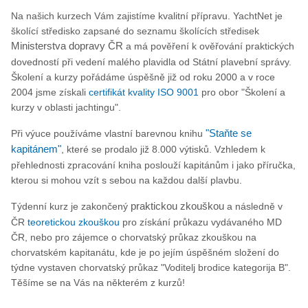
Na našich kurzech Vám zajistíme kvalitní přípravu. YachtNet je
školící středisko zapsané do seznamu školících středisek
Ministerstva dopravy ČR
a má pověření k ověřování praktických
dovedností při vedení malého plavidla od Státní plavební správy.
Školení a kurzy pořádáme úspěšně již od roku 2000 a v roce
2004 jsme získali
certifikát kvality ISO 9001
pro obor "Školení a
kurzy v oblasti jachtingu".
Při výuce používáme vlastní barevnou knihu
"Staňte se
kapitánem"
, které se prodalo již 8.000 výtisků. Vzhledem k
přehlednosti zpracování kniha poslouží kapitánům i jako příručka,
kterou si mohou vzít s sebou na každou další plavbu.
Týdenní kurz je zakončený
praktickou zkouškou
a následně v
ČR
teoretickou zkouškou
pro získání průkazu vydávaného MD
ČR, nebo pro zájemce o chorvatský průkaz zkouškou na
chorvatském kapitanátu, kde je po jejím úspěšném složení do
týdne vystaven chorvatský průkaz "Voditelj brodice kategorija B".
Těšíme se na Vás na některém z kurzů!