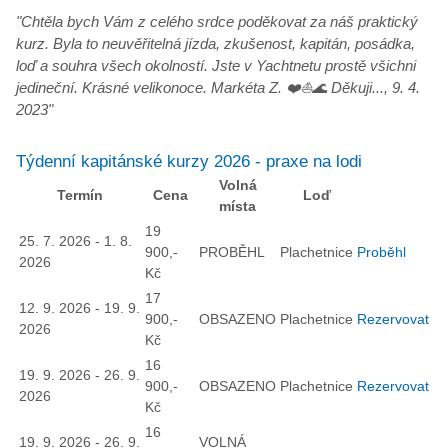
"
Chtěla bych Vám z celého srdce poděkovat za náš praktický
kurz. Byla to neuvěřitelná jízda, zkušenost, kapitán, posádka,
loď a souhra všech okolností. Jste v Yachtnetu prostě všichni
jedineční. Krásné velikonoce. Markéta Z. ❤️⛵️🌊 Děkuji..., 9. 4.
2023
"
Týdenní kapitánské kurzy 2026 - praxe na lodi
Volná
Termín
Cena
Loď
místa
19
25. 7. 2026 - 1. 8.
900,-
PROBĚHL
Plachetnice
Proběhl
2026
Kč
17
12. 9. 2026 - 19. 9.
900,-
OBSAZENO
Plachetnice
Rezervovat
2026
Kč
16
19. 9. 2026 - 26. 9.
900,-
OBSAZENO
Plachetnice
Rezervovat
2026
Kč
16
19. 9. 2026 - 26. 9.
VOLNÁ