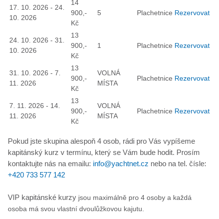
14
17. 10. 2026 - 24.
900,-
5
Plachetnice
Rezervovat
10. 2026
Kč
13
24. 10. 2026 - 31.
900,-
1
Plachetnice
Rezervovat
10. 2026
Kč
13
31. 10. 2026 - 7.
VOLNÁ
900,-
Plachetnice
Rezervovat
11. 2026
MÍSTA
Kč
13
7. 11. 2026 - 14.
VOLNÁ
900,-
Plachetnice
Rezervovat
11. 2026
MÍSTA
Kč
Pokud jste skupina alespoň 4 osob, rádi pro Vás vypíšeme
kapitánský kurz v termínu, který se Vám bude hodit. Prosím
kontaktujte nás na emailu:
info@yachtnet.cz
nebo na tel. čísle:
+420 733 577 142
VIP kapitánské kurzy
jsou maximálně pro 4 osoby a každá
osoba má svou vlastní dvoulůžkovou kajutu.