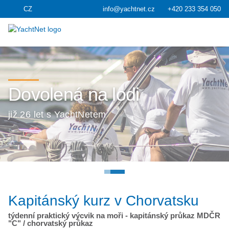
CZ
info@yachtnet.cz
+420 233 354 050
Dovolená na lodi
Dovolená na lodi
již 26 let s YachtNetem
již 26 let s YachtNetem
Kapitánský kurz v Chorvatsku
týdenní praktický výcvik na moři - kapitánský průkaz MDČR
"C" / chorvatský průkaz