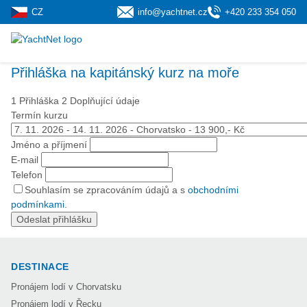
CZ
info@yachtnet.cz
+420 233 354 050
Přihláška na kapitánský kurz na moře
1 Přihláška
2 Doplňující údaje
Termín kurzu
Jméno a příjmení
E-mail
Telefon
Souhlasím se zpracováním údajů a s
obchodními
podmínkami
.
Odeslat přihlášku
DESTINACE
Pronájem lodí v Chorvatsku
Pronájem lodí v Řecku