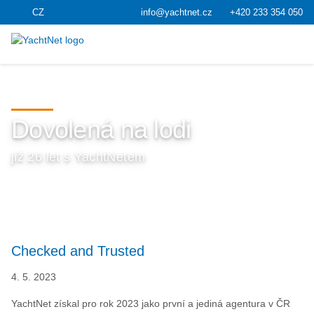
CZ
info@yachtnet.cz
+420 233 354 050
Dovolená na lodi
již 26 let s YachtNetem
Checked and Trusted
4. 5. 2023
YachtNet získal pro rok 2023 jako první a jediná agentura v ČR