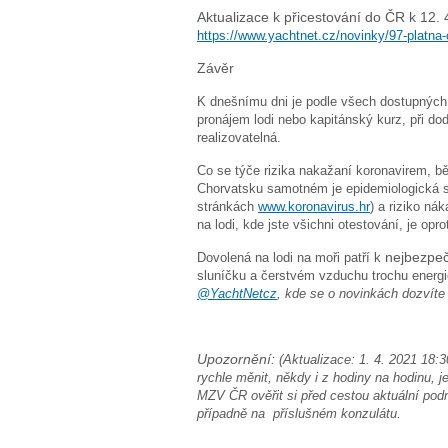
Aktualizace k přicestování do ČR k 12. 
https://www.yachtnet.cz/novinky/97-platna-o
Závěr
K dnešnímu dni je podle všech dostupných
pronájem lodi nebo kapitánský kurz, při d
realizovatelná.
Co se týče rizika nakažaní koronavirem, b
Chorvatsku samotném je epidemiologická si
stránkách
www.koronavirus.hr
) a riziko ná
na lodi, kde jste všichni otestování, je opr
Dovolená na lodi na moři patří k
nejbezpe
sluníčku a čerstvém vzduchu trochu energi
@YachtNetcz
, kde se o novinkách dozvíte
Upozornění:
(Aktualizace: 1. 4. 2021 18
rychle měnit, někdy i z hodiny na hodinu, 
MZV ČR ověřit si před cestou aktuální po
případně na příslušném konzulátu.