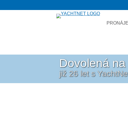
PRONÁJE
Dovolená na 
již 26 let s YachtN