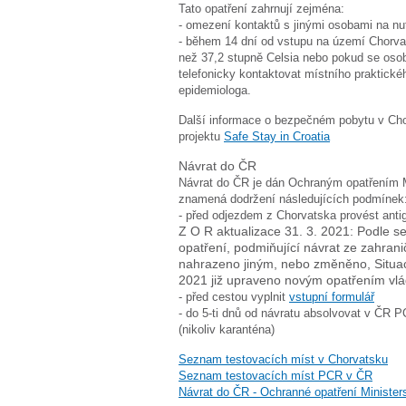
Tato opatření zahrnují zejména:
- omezení kontaktů s jinými osobami na nu
- během 14 dní od vstupu na území Chorvatsk
než 37,2 stupně Celsia nebo pokud se oso
telefonicky kontaktovat místního praktické
epidemiologa.
Další informace o bezpečném pobytu v Cho
projektu
Safe Stay in Croatia
Návrat do ČR
Návrat do ČR je dán Ochraným opatřením Mi
znamená dodržení následujících podmínek
- před odjezdem z Chorvatska provést antig
Z O R aktualizace 31. 3. 2021: Podle ser
opatření, podmiňující
návrat ze zahrani
nahrazeno jiným, nebo změněno, Situaci
2021 již upraveno novým opatřením vlá
- před cestou vyplnit
vstupní formulář
- do 5-ti dnů od návratu absolvovat v ČR 
(nikoliv karanténa)
Seznam testovacích míst v Chorvatsku
Seznam testovacích míst PCR v ČR
Návrat do ČR - Ochranné opatření Ministers