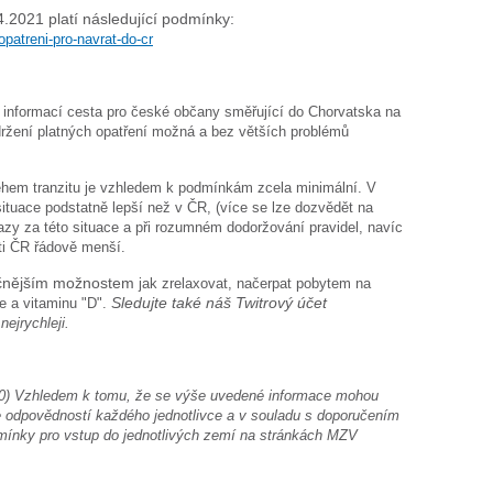
4.2021 platí následující podmínky:
patreni-pro-navrat-do-cr
 informací cesta pro české občany směřující do Chorvatska na
održení platných opatření možná a bez větších problémů
ěhem tranzitu je vzhledem k podmínkám zcela minimální. V
tuace podstatně lepší než v ČR, (více se lze dozvědět na
kazy za této situace a při rozumném dodoržování pravidel, navíc
oti ČR řádově menší.
čnějším možnostem
jak zrelaxovat, načerpat pobytem na
e a vitaminu "D".
Sledujte také náš Twitrový účet
 nejrychleji.
:30) Vzhledem k tomu, že se výše uvedené informace mohou
je odpovědností každého jednotlivce a v souladu s doporučením
dmínky pro vstup do jednotlivých zemí na stránkách MZV