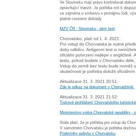
Ve Slovinsku mají právo kontrolovat dokum
opravňující tranzit. Je potřeba mít k disp
se zejména o smlouvu o pronájmu lodi, vý
platné cestovní doklady.
MZV ČR - Slovinsko - plný text
Chorvatsko, p
latí od 1. 4. 2021:
Pro vstup do Chorvatska je nutné předlo
doby odběru. Antigenní test si nemůžete 
oficiální potvrzení nejlépe v angličtině.
testu, pokud budete v Chorvatsku déle, 
Vstup do země bez testu bude rovněž 
skutečnosti je potřeba doložit oficiální
Aktualizace 31. 3. 2021 20:51:
Zde je odkaz na dokument v Chorvatštině.
Aktualizace 31. 3. 2021 21:52:
Tiskové prohlášení Chorvatského turistic
Ministerstvo vnitra Chorvatské republiky - p
Stále platí, že je potřeba pro vstup do Cho
V samotném Chorvatsku je potřeba doržovat
Podmínky pobytu v Chorvatsku