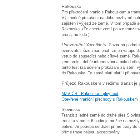
Rakousko
Pro překročení hranic s Rakouskem a trans
Výjimečné přerušení na dobu nezbytně nut
zajištěn i výjezd ze země. V tom případě s
Rakouska. (Že chcete zemí pouze tranzitov
pronájmu lodě.)
Upozornění YachtNetu:
Pozor na podmínk
ověřovali, může znamenat, že při vstupu do
vstup do sousedící nebo cílové země. Rako
zemí velmi dobře informováni a pokud cílo
tento test (za účelem prokázání zajištění 
do Rakouska. To samé platí platí i při návra
Průjezd Rakouskem v režimu tranzit j
MZV ČR - Rakousko - plný text
Otevřené hraniční přechody s Rakouskem
Slovinsko
Tranzit z jedné země do druhé přes Slovin
tranzitu v rámci 6 hodin je možné na nezby
palivo. Je potřeba se držet přímé trasy do 
přímé trase nejsou akceptovány.