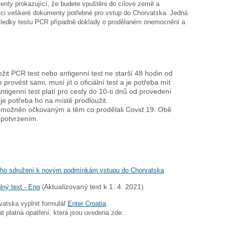
enty prokazující, že budete vpuštěni do cílové země a
ozici veškeré dokumenty potřebné pro vstup do Chorvatska. Jedná
sledky testu PCR případně doklady o prodělaném onemocnění a
žit PCR test nebo antigenní test ne starší 48 hodin od
provést sami, musí jít o oficiální test a je potřeba mít
 Antigenní test platí pro cesty do 10-ti dnů od provedení
je potřeba ho na místě prodloužit.
umožněn očkovaným a těm co prodělali Covid 19. Obě
m potvrzením.
kého sdružení k novým podmínkám vstupu do Chorvatska
lný text - Eng
(
Aktualizovaný text k 1. 4. 2021
)
rvatska vyplnit formulář
Enter Croatia
.
 platná opatření, která jsou uvedena zde: