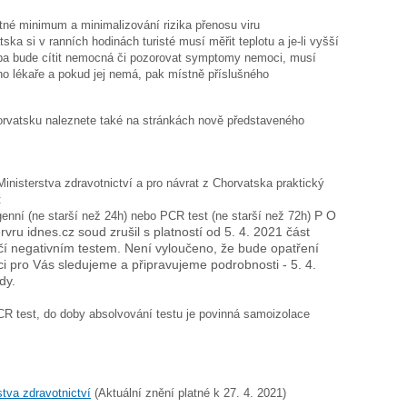
tné minimum a minimalizování rizika přenosu viru
a si v ranních hodinách turisté musí měřit teplotu a je-li vyšší
ba bude cítit nemocná či pozorovat symptomy nemoci, musí
ho lékaře a pokud jej nemá, pak místně příslušného
rvatsku naleznete také na stránkách nově představeného
nisterstva zdravotnictví a pro návrat z Chorvatska praktický
:
enní (ne starší než 24h) nebo PCR test (ne starší než 72h)
P O
vru idnes.cz soud zrušil s platností od 5. 4. 2021 část
čí negativním testem. Není vyloučeno, že bude opatření
 pro Vás sledujeme a připravujeme podrobnosti - 5. 4.
dy.
PCR test, do doby absolvování testu je povinná samoizolace
tva zdravotnictví
(Aktuální znění platné k 27. 4. 2021)