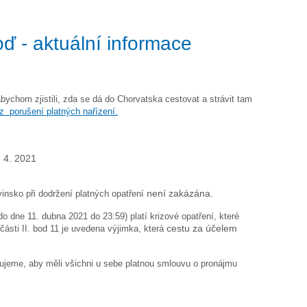
ď - aktuální informace
abychom zjistili, zda se dá do Chorvatska cestovat a strávit tam
bez porušení platných nařízení.
. 4. 2021
nsko při dodržení platných opatření
není zakázána.
o dne 11. dubna 2021 do 23:59) platí krizové opatření, které
sti II. bod 11 je uvedena výjimka, která
cestu za účelem
ujeme, aby měli všichni u sebe platnou smlouvu o pronájmu