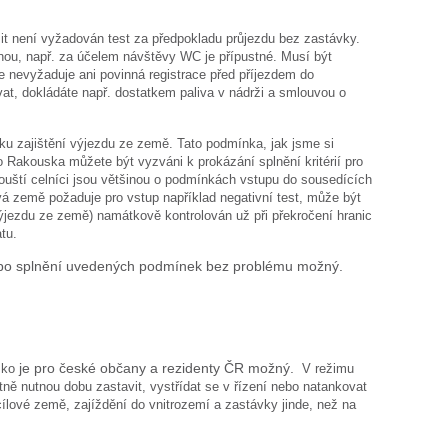
it není vyžadován test za předpokladu průjezdu bez zastávky.
nou, např. za účelem návštěvy WC je přípustné. Musí být
e nevyžaduje ani povinná registrace před příjezdem do
at, dokládáte např. dostatkem paliva v nádrži a smlouvou o
u zajištění výjezdu ze země. Tato podmínka, jak jsme si
 Rakouska můžete být vyzváni k prokázání splnění kritérií pro
uští celníci jsou většinou o podmínkách vstupu do sousedících
vá země požaduje pro vstup například negativní test, může být
výjezdu ze země) namátkově kontrolován už při překročení hranic
tu.
e po splnění uvedených podmínek bez problému možný.
sko
je pro české občany a rezidenty ČR možný.
V režimu
tně nutnou dobu zastavit, vystřídat se v řízení nebo natankovat
cílové země, zajíždění do vnitrozemí a zastávky jinde, než na