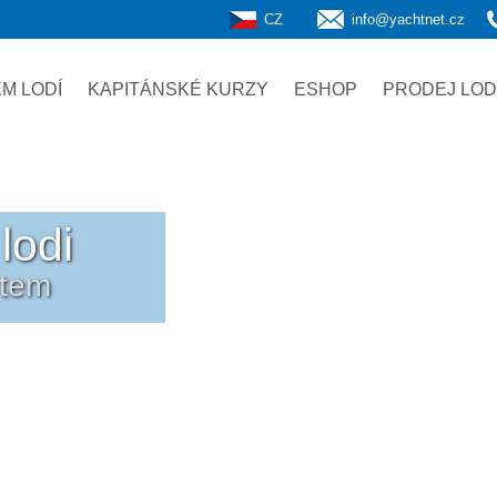
CZ
info@yachtnet.cz
M LODÍ
KAPITÁNSKÉ KURZY
ESHOP
PRODEJ LOD
lodi
etem