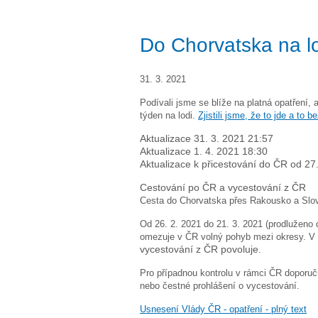
Do Chorvatska na lo
31. 3. 2021
Podívali jsme se blíže na platná opatření, 
týden na lodi.
Zjistili jsme, že to jde a to 
Aktualizace 31. 3. 2021 21:57
Aktualizace 1. 4. 2021 18:30
Aktualizace k přicestování do ČR od 27
Cestování po ČR a vycestování z ČR
Cesta do Chorvatska přes Rakousko a Slovi
Od 26. 2. 2021 do 21. 3. 2021 (prodluženo d
omezuje v ČR volný pohyb mezi okresy. V čá
vycestování z ČR povoluje.
Pro případnou kontrolu v rámci ČR doporuč
nebo čestné prohlášení o vycestování.
Usnesení Vlády ČR - opatření - plný text