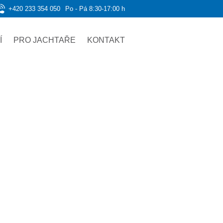
+420 233 354 050
Po - Pá 8:30-17:00 h
Í
PRO JACHTAŘE
KONTAKT