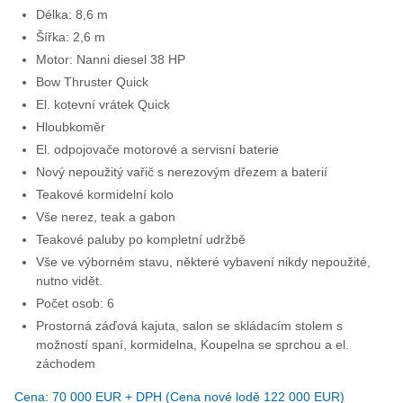
Délka: 8,6 m
Šířka: 2,6 m
Motor: Nanni diesel 38 HP
Bow Thruster Quick
El. kotevní vrátek Quick
Hloubkoměr
El. odpojovače motorové a servisní baterie
Nový nepoužitý vařič s nerezovým dřezem a baterií
Teakové kormidelní kolo
Vše nerez, teak a gabon
Teakové paluby po kompletní udržbě
Vše ve výborném stavu, některé vybavení nikdy nepoužité,
nutno vidět.
Počet osob: 6
Prostorná záďová kajuta, salon se skládacím stolem s
možností spaní, kormidelna, Koupelna se sprchou a el.
záchodem
Cena: 70 000 EUR + DPH (Cena nové lodě 122 000 EUR)