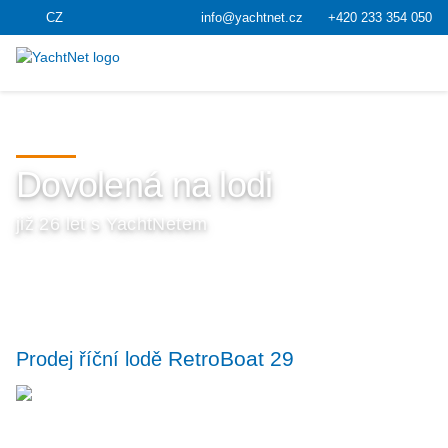
CZ
info@yachtnet.cz
+420 233 354 050
Dovolená na lodi
již 26 let s YachtNetem
RetroBoat 29
Prodej říční lodě