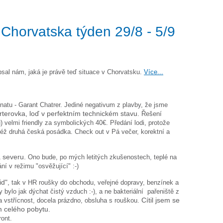
 Chorvatska týden 29/8 - 5/9
psal nám, jaká je právě teď situace v Chorvatsku.
Více...
unatu - Garant Chatrer. Jediné negativum z plavby, že jsme
arterovka, loď v perfektním technickém stavu.
Řešení
) velmi friendly za symbolických 40€. Předání lodi, protože
otéž druhá česká posádka. Check out v Pá večer, korektní a
a severu.
Ono bude, po mých letitých zkušenostech, teplé na
ní v režimu "osvěžující" :-)
d",
tak v HR roušky do obchodu, veřejné dopravy, benzínek a
bylo jak dýchat čistý vzduch :-), a ne bakteriální pařeniště z
 vstřícnost, docela prázdno, obsluha s rouškou.
Cítil jsem se
 celého pobytu.
ront.