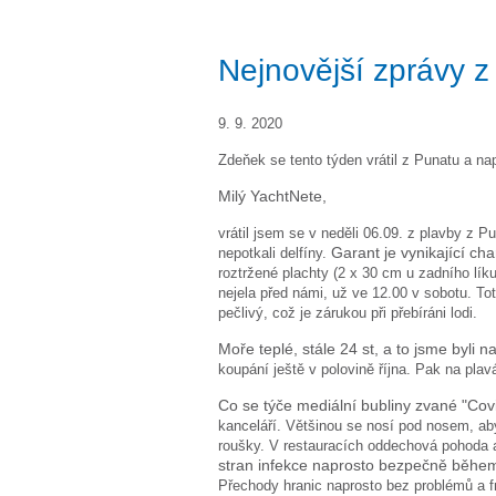
Nejnovější zprávy z
9. 9. 2020
Zdeňek se tento týden vrátil z Punatu a na
Milý YachtNete,
vrátil jsem se v neděli 06.09. z plavby z P
nepotkali delfíny.
Garant je vynikající ch
roztržené plachty (2 x 30 cm u zadního líku
nejela před námi, už ve 12.00 v sobotu. T
pečlivý, což je zárukou při přebíráni lodi.
Moře teplé, stále 24 st, a to jsme byli n
koupání ještě v polovině října. Pak na plavá
Co se týče mediální bubliny zvané "Covi
kanceláří. Většinou se nosí pod nosem, aby 
roušky. V restauracích oddechová pohoda a
stran infekce naprosto bezpečně během
Přechody hranic naprosto bez problémů a f