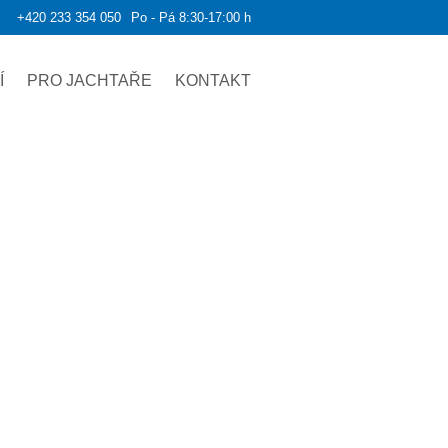
+420 233 354 050
Po - Pá 8:30-17:00 h
Í
PRO JACHTAŘE
KONTAKT