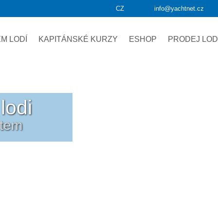
CZ
info@yachtnet.cz
M LODÍ
KAPITÁNSKÉ KURZY
ESHOP
PRODEJ LOD
lodi
etem