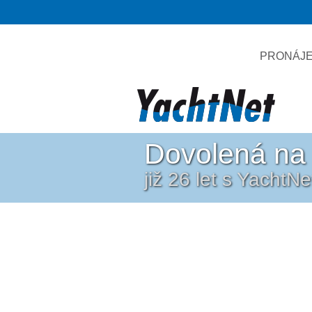
PRONÁJE
Dovolená na 
již 26 let s YachtN