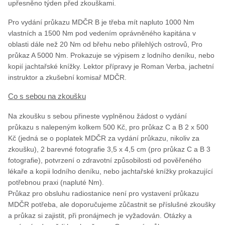
upřesněno týden před zkouškami.
Pro vydání průkazu MDČR B je třeba mít napluto 1000 Nm
vlastních a 1500 Nm pod vedením oprávněného kapitána v
oblasti dále než 20 Nm od břehu nebo přilehlých ostrovů, Pro
průkaz A 5000 Nm. Prokazuje se výpisem z lodního deníku, nebo
kopií jachtařské knížky. Lektor přípravy je Roman Verba, jachetní
instruktor a zkušební komisař MDČR.
Co s sebou na zkoušku
Na zkoušku s sebou přineste vyplněnou žádost o vydání
průkazu s nalepeným kolkem 500 Kč, pro průkaz C a B 2 x 500
Kč (jedná se o poplatek MDČR za vydání průkazu, nikoliv za
zkoušku), 2 barevné fotografie 3,5 x 4,5 cm (pro průkaz C a B 3
fotografie), potvrzení o zdravotní způsobilosti od pověřeného
lékaře a kopii lodního deníku, nebo jachtařské knížky prokazující
potřebnou praxi (napluté Nm).
Průkaz pro obsluhu radiostanice není pro vystavení průkazu
MDČR potřeba, ale doporučujeme zůčastnit se příslušné zkoušky
a průkaz si zajistit, při pronájmech je vyžadován. Otázky a