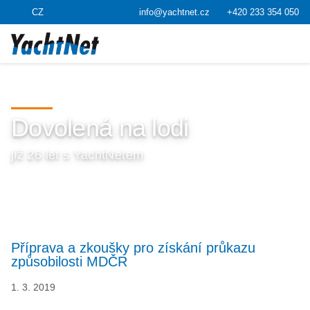
CZ
info@yachtnet.cz
+420 233 354 050
Dovolená na lodi
již 26 let s YachtNetem
Příprava a zkoušky pro získání průkazu
způsobilosti MDČR
1. 3. 2019