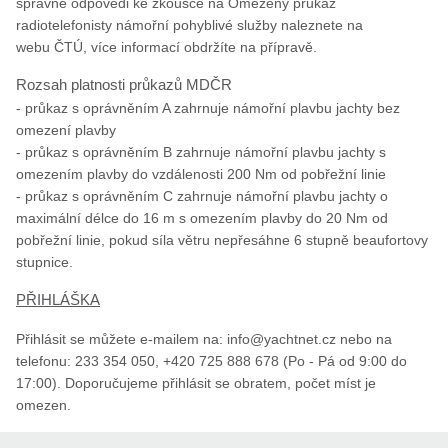
správné odpovědi ke zkoušce na Omezený průkaz
radiotelefonisty námořní pohyblivé služby naleznete na
webu ČTÚ, více informací obdržíte na přípravě.
Rozsah platnosti průkazů MDČR
- průkaz s oprávněním A zahrnuje námořní plavbu jachty bez
omezení plavby
- průkaz s oprávněním B zahrnuje námořní plavbu jachty s
omezením plavby do vzdálenosti 200 Nm od pobřežní linie
- průkaz s oprávněním C zahrnuje námořní plavbu jachty o
maximální délce do 16 m s omezením plavby do 20 Nm od
pobřežní linie, pokud síla větru nepřesáhne 6 stupně beaufortovy
stupnice.
PŘIHLÁŠKA
Přihlásit se můžete e-mailem na: info@yachtnet.cz nebo na
telefonu: 233 354 050, +420 725 888 678 (Po - Pá od 9:00 do
17:00). Doporučujeme přihlásit se obratem, počet míst je
omezen.