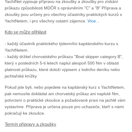
YachtNet vypisuje přípravu na zkoušky a zkoušky pro získání
průkazu způsobilosti MDČR s oprávněním "C" a "B" Příprava a
zkoušky jsou určeny pro všechny účastníky praktických kurzů s
YachtNetem, i pro všechny ostatní zájemce.
Více...
Kdo se může přihlásit
- každý účastník praktického týdenního kapitánského kurzu s
YachtNetem.
- každý držitel chorvatského průkazu "Boat skipper category B",
který v posledních 5-ti letech naplul alespoň 500 Nm v oblasti
platnosti průkazu, které doloží výpisem z lodního deníku nebo
jachtařské knížky
Pokud jste byli, nebo pojedete na kapitánský kurz s YachtNetem,
pak nemusíte dokládat ani chorvatský průkaz ani napluté Nm,
potvrzení o praktické zkoušce a požadované praxi na jachtě vám
vystavíme. Příprava je určena pouze pro uchazeče, kteří s námi
pokračují ke zkoušce.
Termín přípravy a zkoušky