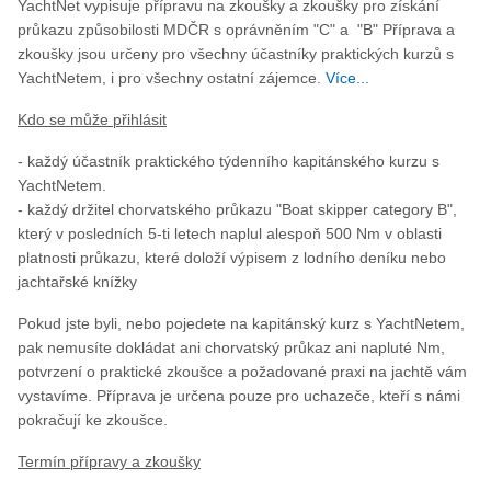
YachtNet vypisuje přípravu na zkoušky a zkoušky pro získání
průkazu způsobilosti MDČR s oprávněním "C" a "B" Příprava a
zkoušky jsou určeny pro všechny účastníky praktických kurzů s
YachtNetem, i pro všechny ostatní zájemce.
Více...
Kdo se může přihlásit
- každý účastník praktického týdenního kapitánského kurzu s
YachtNetem.
- každý držitel chorvatského průkazu "Boat skipper category B",
který v posledních 5-ti letech naplul alespoň 500 Nm v oblasti
platnosti průkazu, které doloží výpisem z lodního deníku nebo
jachtařské knížky
Pokud jste byli, nebo pojedete na kapitánský kurz s YachtNetem,
pak nemusíte dokládat ani chorvatský průkaz ani napluté Nm,
potvrzení o praktické zkoušce a požadované praxi na jachtě vám
vystavíme. Příprava je určena pouze pro uchazeče, kteří s námi
pokračují ke zkoušce.
Termín přípravy a zkoušky