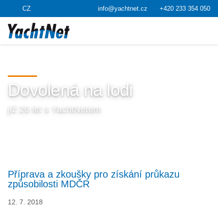
CZ
info@yachtnet.cz
+420 233 354 050
Dovolená na lodi
již 26 let s YachtNetem
Příprava a zkoušky pro získání průkazu
způsobilosti MDČR
12. 7. 2018