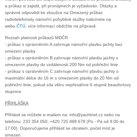
a průkaz si zajistit, při pronájmech je vyžadován. Otázky a
správné odpovědi ke zkoušce na Omezený průkaz
radiotelefonisty námořní pohyblivé služby naleznete na
webu
ČTÚ
, více informací obdržíte na přípravě.
Rozsah platnosti průkazů MDČR
- průkaz s oprávněním A zahrnuje námořní plavbu jachty bez
omezení plavby
- průkaz s oprávněním B zahrnuje námořní plavbu jachty s
omezením plavby do vzdálenosti 200 Nm od pobřežní linie
- průkaz s oprávněním C zahrnuje námořní plavbu jachty o
maximální délce do 16 m s omezením plavby do 20 Nm od
pobřežní linie, pokud síla větru nepřesáhne 6 stupně beaufortovy
stupnice.
PŘIHLÁŠKA
Přihlásit se můžete e-mailem na: info@yachtnet.cz nebo na
telefonu: 233 354 050, +420 725 888 678 (Po - Pá od 9:00 do
17:00). Doporučujeme přihlásit se obratem, počet míst je
omezen.