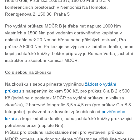
Hotelu Golf, Plzeňská 103/215 A, 150 00 Praha 5 a v
konferenčních prostorách v Nemocnici Na Homolce,
Roentgenova 2, 150 30 Praha 5
Pro vydání průkazu MDČR B je třeba mít napluto 1000 Nm
vlastních a 1500 Nm pod vedením oprávněného kapitána v
oblasti dále než 20 Nm od břehu nebo přilehlých ostrovů, Pro
průkaz A 5000 Nm. Prokazuje se výpisem z lodního deníku, nebo
kopií jachtařské knížky. Lektor přípravy je Roman Verba, jachetní
instruktor a zkušební komisař MDČR.
Co s sebou na zkoušku
Na zkoušku s sebou přineste vyplněnou
žádost o vydání
průkazu
s nalepeným kolkem 500 Kč, pro průkaz C a B 2 x 500
Kč (jedná se o poplatek MDČR za vydání průkazu, nikoliv za
zkoušku), 2 barevné fotografie 3,5 x 4,5 cm (pro průkaz C a B 3
fotografie), potvrzení o zdravotní způsobilosti od
pověřeného
lékaře
a kopii lodního deníku, nebo jachtařské knížky prokazující
potřebnou praxi (napluté Nm).
Průkaz pro obsluhu radiostanice není pro vystavení průkazu
MDČR potřeba, ale doporučujeme zůčastnit se příslušné zkoušky