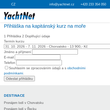
CZ
info@yachtnet.cz
+420 233 354 050
Přihláška na kapitánský kurz na moře
1 Přihláška
2 Doplňující údaje
Termín kurzu
Jméno a příjmení
E-mail
Telefon
Souhlasím se zpracováním údajů a s
obchodními
podmínkami
.
Odeslat přihlášku
DESTINACE
Pronájem lodí v Chorvatsku
Pronájem lodí v Řecku