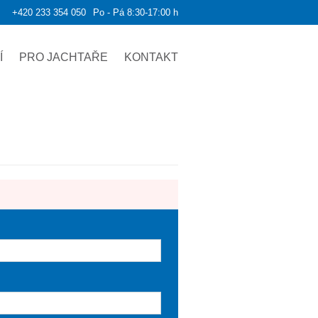
+420 233 354 050
Po - Pá 8:30-17:00 h
Í
PRO JACHTAŘE
KONTAKT