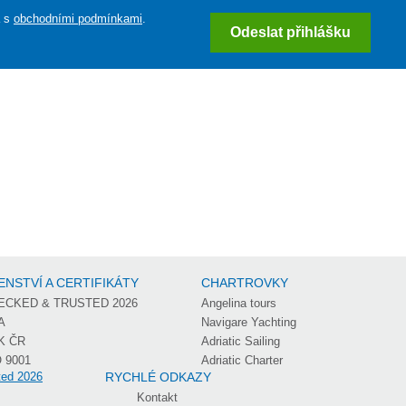
a s
obchodními podmínkami
.
Odeslat přihlášku
ENSTVÍ A CERTIFIKÁTY
CHARTROVKY
ECKED & TRUSTED 2026
Angelina tours
A
Navigare Yachting
K ČR
Adriatic Sailing
 9001
Adriatic Charter
RYCHLÉ ODKAZY
Kontakt