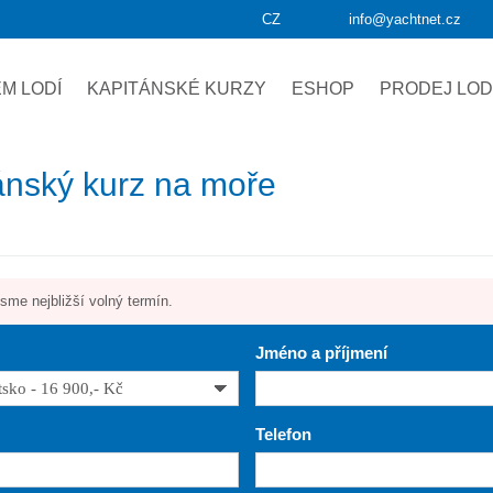
CZ
info@yachtnet.cz
M LODÍ
KAPITÁNSKÉ KURZY
ESHOP
PRODEJ LOD
ánský kurz na moře
sme nejbližší volný termín.
Jméno a příjmení
Telefon