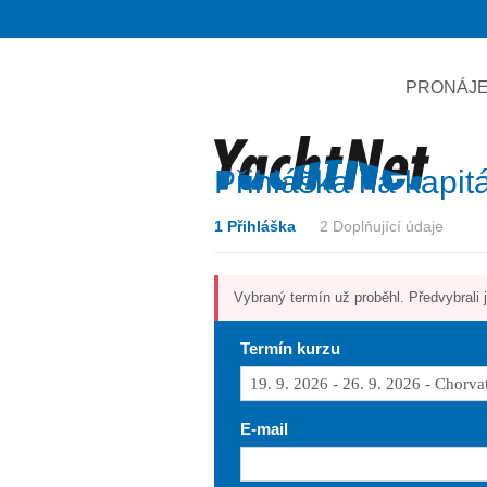
PRONÁJE
Přihláška na kapit
1 Přihláška
2 Doplňující údaje
Vybraný termín už proběhl. Předvybrali j
Termín kurzu
E-mail