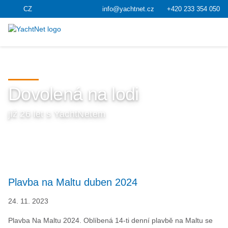
CZ
info@yachtnet.cz
+420 233 354 050
Dovolená na lodi
již 26 let s YachtNetem
Plavba na Maltu duben 2024
24. 11. 2023
Plavba Na Maltu 2024. Oblíbená 14-ti denní plavbě na Maltu se