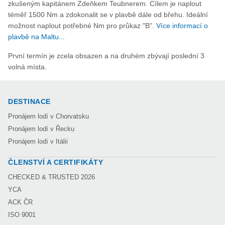
zkušeným kapitánem Zdeňkem Teubnerem. Cílem je naplout
téměř 1500 Nm a zdokonalit se v plavbě dále od břehu. Ideální
možnost naplout potřebné Nm pro průkaz "B".
Více informací o
plavbě na Maltu...
První termín je zcela obsazen a na druhém zbývají poslední 3
volná místa.
DESTINACE
Pronájem lodí v Chorvatsku
Pronájem lodí v Řecku
Pronájem lodí v Itálii
ČLENSTVÍ A CERTIFIKÁTY
CHECKED & TRUSTED 2026
YCA
ACK ČR
ISO 9001