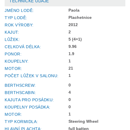
TECHNICKÉ ÚDAJE
Paola
JMÉNO LODĚ:
Plachetnice
TYP LODĚ:
2012
ROK VÝROBY:
2
KAJUT:
5 (4+1)
LŮŽEK:
9.96
CELKOVÁ DÉLKA:
1.9
PONOR:
1
KOUPELNY:
21
MOTOR:
1
POČET LŮŽEK V SALONU:
0
BERTHSCREW:
4
BERTHSCABIN:
0
KAJUTA PRO POSÁDKU:
0
KOUPELNY POSÁDKA:
1
MOTOR:
Steering Wheel
TYP KORMIDLA:
full batten
HLAVNÍ PLACHTA: