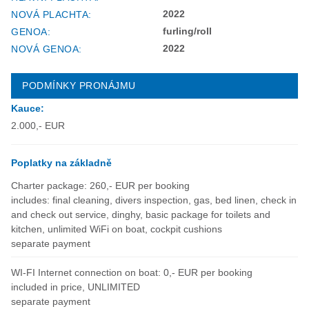
2022
NOVÁ PLACHTA:
furling/roll
GENOA:
2022
NOVÁ GENOA:
PODMÍNKY PRONÁJMU
Kauce:
2.000,- EUR
Poplatky na základně
Charter package: 260,- EUR per booking
includes: final cleaning, divers inspection, gas, bed linen, check in
and check out service, dinghy, basic package for toilets and
kitchen, unlimited WiFi on boat, cockpit cushions
separate payment
WI-FI Internet connection on boat: 0,- EUR per booking
included in price, UNLIMITED
separate payment