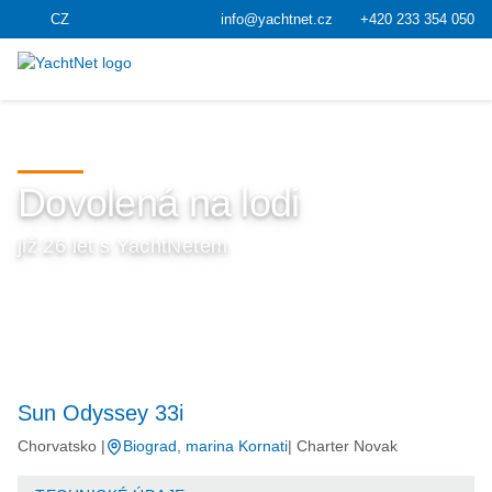
CZ
info@yachtnet.cz
+420 233 354 050
Dovolená na lodi
již 26 let s YachtNetem
Sun Odyssey 33i
Chorvatsko |
Biograd, marina Kornati
| Charter Novak