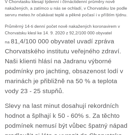
V Chorvtasku klesají týdenní i čtrnáctidenní průměry nově
nakažených, a zatímco u nás se ochladí, v Chorvatsku lze podle
servru meteo.hr očakávat teplé a pěkné počasí i v příštím týdnu.
Průměrný 14-ti denní počet nově nakažených koronavirem v
Chorvatsku klesl ke 14. 9. 2020 z 92,2/100 000 obyvatel
81,4/100 000 obyvatel uvadí zpráva
na
Chorvatského institutu veřejného zdraví.
Naši klienti hlásí na Jadranu výborné
podmínky pro jachting, obsazenost lodí v
marinách je přibližně na 50 % a teplota
vody 23 - 25 stupňů.
Slevy na last minut dosahují rekordních
hodnot a šplhají k 50 - 60% s. Za těchto
podmínek nemusí být vůbec špatný nápad