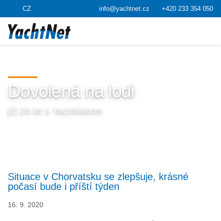
CZ
info@yachtnet.cz
+420 233 354 050
Dovolená na lodi
již 26 let s YachtNetem
Situace v Chorvatsku se zlepšuje, krásné
počasí bude i příští týden
16. 9. 2020