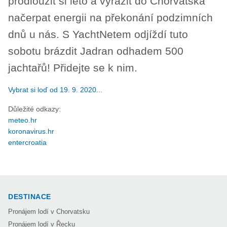
prodloužit si léto a vyrazit do Chorvatska
načerpat energii na překonání podzimních
dnů u nás. S YachtNetem odjíždí tuto
sobotu brázdit Jadran odhadem 500
jachtařů! Přidejte se k nim.
Vybrat si loď od 19. 9. 2020...
Důležité odkazy:
meteo.hr
koronavirus.hr
entercroatia
DESTINACE
Pronájem lodí v Chorvatsku
Pronájem lodí v Řecku