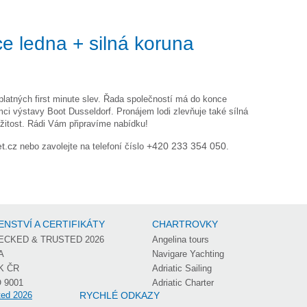
ce ledna + silná koruna
platných first minute slev. Řada společností má do konce
mci výstavy Boot Dusseldorf. Pronájem lodi zlevňuje také sílná
žitost. Rádi Vám připravíme nabídku!
t.cz
nebo zavolejte na telefoní číslo
+420 233 354 050
.
ENSTVÍ A CERTIFIKÁTY
CHARTROVKY
ECKED & TRUSTED 2026
Angelina tours
A
Navigare Yachting
K ČR
Adriatic Sailing
 9001
Adriatic Charter
RYCHLÉ ODKAZY