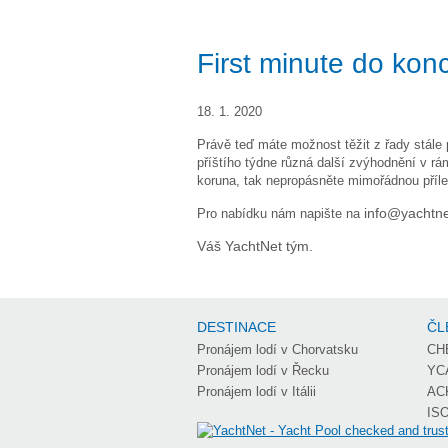
First minute do kon
18. 1. 2020
Právě teď máte možnost těžit z řady stále 
příštího týdne různá další zvýhodnění v rá
koruna, tak nepropásněte mimořádnou příle
Pro nabídku nám napište na
info@yachtne
Váš YachtNet tým.
DESTINACE
ČL
Pronájem lodí v Chorvatsku
CH
Pronájem lodí v Řecku
YC
Pronájem lodí v Itálii
AC
ISO