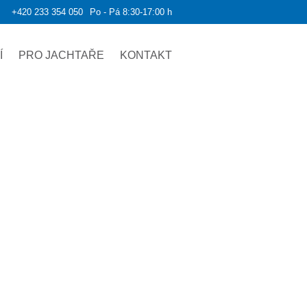
+420 233 354 050
Po - Pá 8:30-17:00 h
Í
PRO JACHTAŘE
KONTAKT