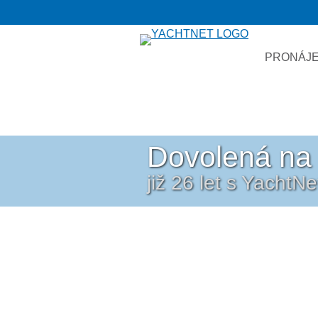
PRONÁJE
Dovolená na 
již 26 let s YachtN