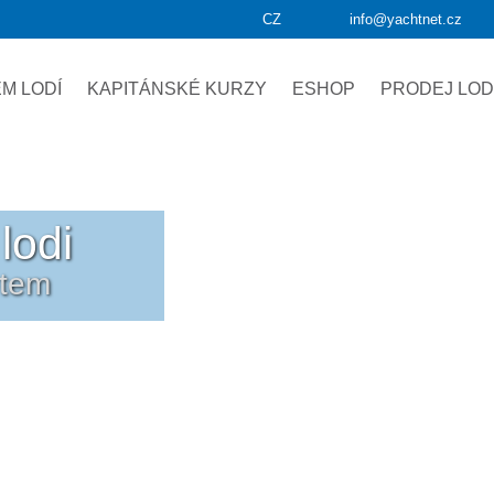
CZ
info@yachtnet.cz
M LODÍ
KAPITÁNSKÉ KURZY
ESHOP
PRODEJ LOD
lodi
etem