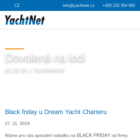
CZ
info@yachtnet.cz
+420 233 354 050
Dovolená na lodi
již 26 let s YachtNetem
Black friday u Dream Yacht Charteru
27. 11. 2019
Máme pro vás speciální nabídku na
BLACK FRIDAY
od firmy