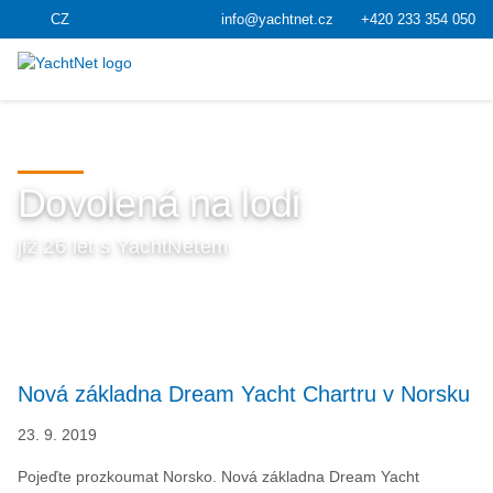
CZ
info@yachtnet.cz
+420 233 354 050
Dovolená na lodi
již 26 let s YachtNetem
Nová základna Dream Yacht Chartru v Norsku
23. 9. 2019
Pojeďte prozkoumat Norsko. Nová základna Dream Yacht