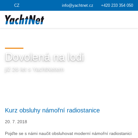
CZ
info@yachtnet.cz
+420 233 354 050
Dovolená na lodi
již 26 let s YachtNetem
Kurz obsluhy námořní radiostanice
20. 7. 2018
Pojďte se s námi naučit obsluhovat moderní námořní radiostanici