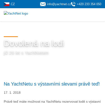
CZ
info@yachtnet.cz
+420 233 354 050
Dovolená na lodi
již 26 let s YachtNetem
Na YachtNetu s výstavními slevami právě teď!
17. 1. 2018
Právě teď máte možnost na YachtNetu rezervovat lodě s výstavní