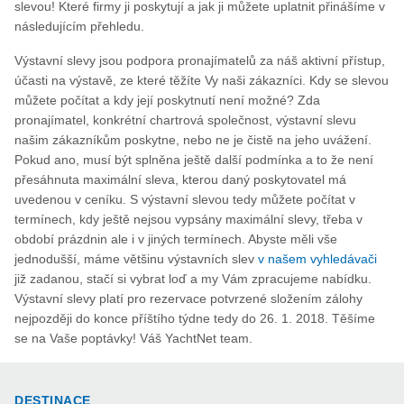
slevou! Které firmy ji poskytují a jak ji můžete uplatnit přinášíme v
následujícím přehledu.
Výstavní slevy jsou podpora pronajímatelů za náš aktivní přístup,
účasti na výstavě, ze které těžíte Vy naši zákazníci. Kdy se slevou
můžete počítat a kdy její poskytnutí není možné? Zda
pronajímatel, konkrétní chartrová společnost, výstavní slevu
našim zákazníkům poskytne, nebo ne je čistě na jeho uvážení.
Pokud ano, musí být splněna ještě další podmínka a to že není
přesáhnuta maximální sleva, kterou daný poskytovatel má
uvedenou v ceníku. S výstavní slevou tedy můžete počítat v
termínech, kdy ještě nejsou vypsány maximální slevy, třeba v
období prázdnin ale i v jiných termínech. Abyste měli vše
jednodušší, máme většinu výstavních slev
v našem vyhledávači
již zadanou, stačí si vybrat loď a my Vám zpracujeme nabídku.
Výstavní slevy platí pro rezervace potvrzené složením zálohy
nejpozději do konce příštího týdne tedy do 26. 1. 2018. Těšíme
se na Vaše poptávky! Váš YachtNet team.
DESTINACE