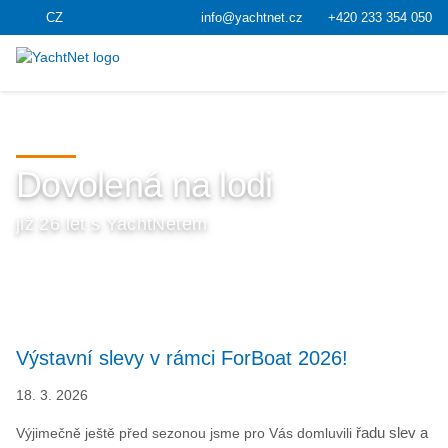
CZ
info@yachtnet.cz
+420 233 354 050
Dovolená na lodi
již 26 let s YachtNetem
Výstavní slevy v rámci ForBoat 2026!
18. 3. 2026
Výjimečně ještě před sezonou jsme pro Vás domluvili
řadu slev a