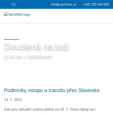
CZ
info@yachtnet.cz
+420 233 354 050
Dovolená na lodi
již 26 let s YachtNetem
Podmínky vstupu a tranzitu přes Slovinsko
13. 7. 2021
Zde jsou aktuální změny platné od 15. 7. Pozor týkají se i