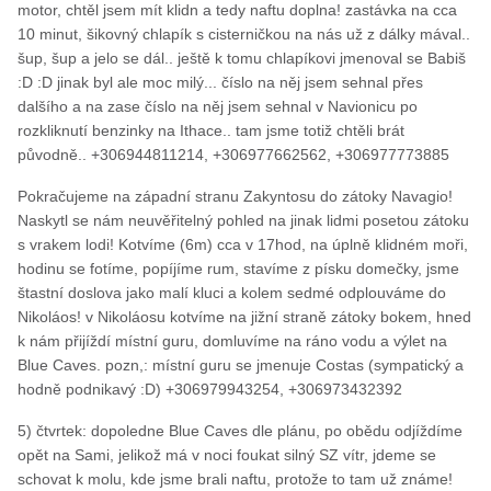
motor, chtěl jsem mít klidn a tedy naftu doplna! zastávka na cca
10 minut, šikovný chlapík s cisterničkou na nás už z dálky mával..
šup, šup a jelo se dál.. ještě k tomu chlapíkovi jmenoval se Babiš
:D :D jinak byl ale moc milý... číslo na něj jsem sehnal přes
dalšího a na zase číslo na něj jsem sehnal v Navionicu po
rozkliknutí benzinky na Ithace.. tam jsme totiž chtěli brát
původně.. +306944811214, +306977662562, +306977773885
Pokračujeme na západní stranu Zakyntosu do zátoky Navagio!
Naskytl se nám neuvěřitelný pohled na jinak lidmi posetou zátoku
s vrakem lodi! Kotvíme (6m) cca v 17hod, na úplně klidném moři,
hodinu se fotíme, popíjíme rum, stavíme z písku domečky, jsme
štastní doslova jako malí kluci a kolem sedmé odplouváme do
Nikoláos! v Nikoláosu kotvíme na jižní straně zátoky bokem, hned
k nám přijíždí místní guru, domluvíme na ráno vodu a výlet na
Blue Caves. pozn,: místní guru se jmenuje Costas (sympatický a
hodně podnikavý :D) +306979943254, +306973432392
5) čtvrtek: dopoledne Blue Caves dle plánu, po obědu odjíždíme
opět na Sami, jelikož má v noci foukat silný SZ vítr, jdeme se
schovat k molu, kde jsme brali naftu, protože to tam už známe!