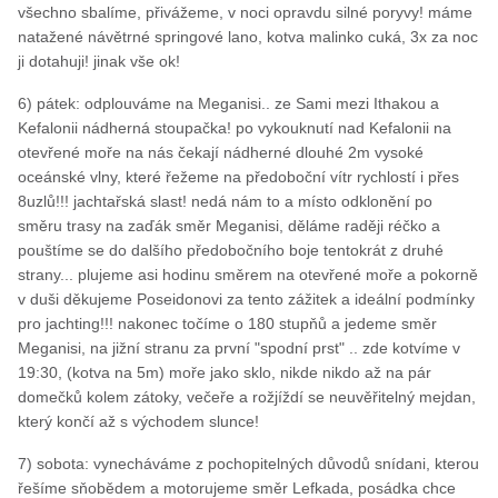
všechno sbalíme, přivážeme, v noci opravdu silné poryvy! máme
natažené návětrné springové lano, kotva malinko cuká, 3x za noc
ji dotahuji! jinak vše ok!
6) pátek: odplouváme na Meganisi.. ze Sami mezi Ithakou a
Kefalonii nádherná stoupačka! po vykouknutí nad Kefalonii na
otevřené moře na nás čekají nádherné dlouhé 2m vysoké
oceánské vlny, které řežeme na předoboční vítr rychlostí i přes
8uzlů!!! jachtařská slast! nedá nám to a místo odklonění po
směru trasy na zaďák směr Meganisi, děláme raději réčko a
pouštíme se do dalšího předobočního boje tentokrát z druhé
strany... plujeme asi hodinu směrem na otevřené moře a pokorně
v duši děkujeme Poseidonovi za tento zážitek a ideální podmínky
pro jachting!!! nakonec točíme o 180 stupňů a jedeme směr
Meganisi, na jižní stranu za první "spodní prst" .. zde kotvíme v
19:30, (kotva na 5m) moře jako sklo, nikde nikdo až na pár
domečků kolem zátoky, večeře a rožjíždí se neuvěřitelný mejdan,
který končí až s východem slunce!
7) sobota: vynecháváme z pochopitelných důvodů snídani, kterou
řešíme sňobědem a motorujeme směr Lefkada, posádka chce