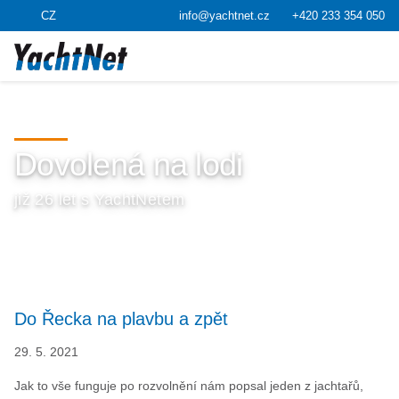
CZ
info@yachtnet.cz
+420 233 354 050
Dovolená na lodi
již 26 let s YachtNetem
Do Řecka na plavbu a zpět
29. 5. 2021
Jak to vše funguje po rozvolnění nám popsal jeden z jachtařů,