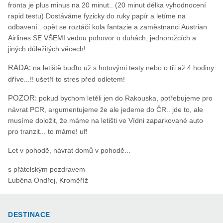
fronta je plus minus na 20 minut.. (20 minut délka vyhodnocení
rapid testu) Dostáváme fyzicky do ruky papír a letíme na
odbavení.. opět se roztáčí kola fantazie a zaměstnanci Austrian
Airlines SE VŠEMI vedou pohovor o duhách, jednorožcích a
jiných důležitých věcech!
RADA:
na letiště buďto už s hotovými testy nebo o tři až 4 hodiny
dříve...!! ušetří to stres před odletem!
POZOR:
pokud bychom letěli jen do Rakouska, potřebujeme pro
návrat PCR, argumentujeme že ale jedeme do ČR.. jde to, ale
musíme doložit, že máme na letišti ve Vídni zaparkované auto
pro tranzit... to máme! uf!
Let v pohodě, návrat domů v pohodě...
s přátelským pozdravem
Luběna Ondřej, Kroměříž
DESTINACE