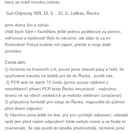
který se vrátil minulou sobotu.
Sun Odyssey 509, 15. 5. - 22. 5., Lefkas, Řecko
jsme doma živi a zdrávi...
chtěl bych Vám i YachtNetu ještě jednou poděkovat za pomoc,
vstřícnost a trpělivost! Bylo to náročné, ale stálo to za to!
Rozhodně! Pokud budete mít zájem, přečtě si moje další
povídání.
Cesta tam:
1) kontrola na hranicích s A, pouze jsme ukázali pasy a řekli, že
využíváme tranzitu na letiště pro let do Řecka.. pustili nás..
2) PCR test ne starší 72 hodin (pozor pouze výtěrem z
nosohltanu!! plivací PCR testy Řecko neuznává! - nadruhou
stranu né na všech výsledcích je metoda odebrání označena!)
3) příjezdový fomlulář pro vstup do Řecka, nejpozději do půlnoci
před dnem odjezdu!
4) Všechno jsme ještě on-line, prý pro rychlejší odbavení, odeslali
opět den před našim odjezdem! tohle nebylo nutné a ve finále to
znamenalo, že nás pustili do letadla přednostněji, nicméně jsme