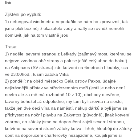
listu
Zjištění po vyplutí:
1) nefungoval windmetr a nepodařilo se nám ho zprovoznit, tak
jsme pluli bez něj :/ ukazatele vody a nafty se rovněž nemohli
domluvit, jak na tom vlastně jsou
Trasa:
1) neděle: severní stranou z Lefkady (zajímavý most, kterému se
nejprve zvednou obě strany a pak se ještě celý uhne do boku!)
na Antipaxos (SV strana) zde kotvení na 6metrech hloubky, cca
ve 23:00hod., tuším zátoka Vrika
2) pondělí: na oběd městečko Gaia ostrov Paxos, údajně
nejkrásnější přístav ve středozemním moři (jestli je nebo není
nevím ale za mě má rozhodně 10 z 10), obchody otevřené,
taverny bohužel až odpoledne, my tam byli zrovna na siestu,
takže jen dvě deci vína na náměstí, nákup dárků a byli jsme se
přichystat na noční plavbu na Zakyntos (původně), jinak kotvení
zdarma, do zátoky jsme na doporučení zajeli severní stranou,
kotvíme na severní straně zátoky kotva - břeh, hlouběji do zátoky
opět na doporučení charterovky nezajíždíme, koupili jsme si