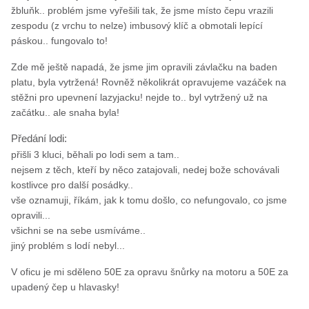
žbluňk.. problém jsme vyřešili tak, že jsme místo čepu vrazili
zespodu (z vrchu to nelze) imbusový klíč a obmotali lepící
páskou.. fungovalo to!
Zde mě ještě napadá, že jsme jim opravili závlačku na baden
platu, byla vytržená! Rovněž několikrát opravujeme vazáček na
stěžni pro upevnení lazyjacku! nejde to.. byl vytržený už na
začátku.. ale snaha byla!
Předání lodi:
přišli 3 kluci, běhali po lodi sem a tam..
nejsem z těch, kteří by něco zatajovali, nedej bože schovávali
kostlivce pro další posádky..
vše oznamuji, říkám, jak k tomu došlo, co nefungovalo, co jsme
opravili...
všichni se na sebe usmíváme..
jiný problém s lodí nebyl...
V oficu je mi sděleno 50E za opravu šnůrky na motoru a 50E za
upadený čep u hlavasky!