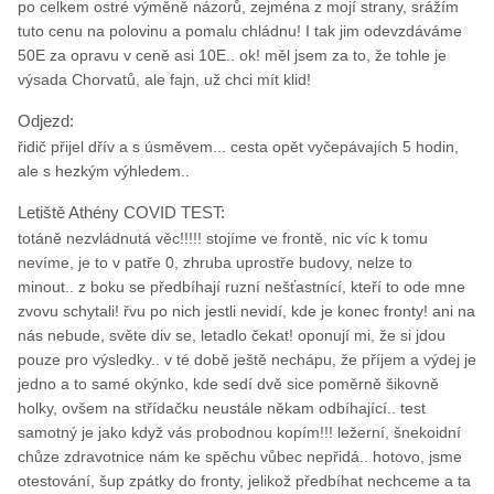
po celkem ostré výměně názorů, zejména z mojí strany, srážím
tuto cenu na polovinu a pomalu chládnu! I tak jim odevzdáváme
50E za opravu v ceně asi 10E.. ok! měl jsem za to, že tohle je
výsada Chorvatů, ale fajn, už chci mít klid!
Odjezd:
řidič přijel dřív a s úsměvem... cesta opět vyčepávajích 5 hodin,
ale s hezkým výhledem..
Letiště Athény COVID TEST:
totáně nezvládnutá věc!!!!! stojíme ve frontě, nic víc k tomu
nevíme, je to v patře 0, zhruba uprostře budovy, nelze to
minout.. z boku se předbíhají ruzní nešťastnící, kteří to ode mne
zvovu schytali! řvu po nich jestli nevidí, kde je konec fronty! ani na
nás nebude, světe div se, letadlo čekat! oponují mi, že si jdou
pouze pro výsledky.. v té době ještě nechápu, že příjem a výdej je
jedno a to samé okýnko, kde sedí dvě sice poměrně šikovně
holky, ovšem na střídačku neustále někam odbíhající.. test
samotný je jako když vás probodnou kopím!!! ležerní, šnekoidní
chůze zdravotnice nám ke spěchu vůbec nepřidá.. hotovo, jsme
otestování, šup zpátky do fronty, jelikož předbíhat nechceme a ta