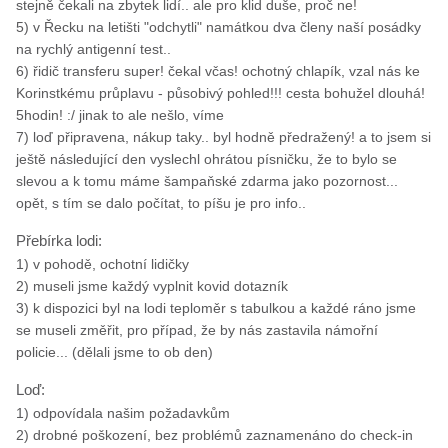
stejně čekali na zbytek lidí.. ale pro klid duše, proč ne!
5) v Řecku na letišti "odchytli" namátkou dva členy naší posádky
na rychlý antigenní test..
6) řidič transferu super! čekal včas! ochotný chlapík, vzal nás ke
Korinstkému průplavu - působivý pohled!!! cesta bohužel dlouhá!
5hodin! :/ jinak to ale nešlo, víme
7) loď připravena, nákup taky.. byl hodně předražený! a to jsem si
ještě následující den vyslechl ohrátou písničku, že to bylo se
slevou a k tomu máme šampaňské zdarma jako pozornost...
opět, s tím se dalo počítat, to píšu je pro info..
Přebírka lodi:
1) v pohodě, ochotní lidičky
2) museli jsme každý vyplnit kovid dotazník
3) k dispozici byl na lodi teploměr s tabulkou a každé ráno jsme
se museli změřit, pro případ, že by nás zastavila námořní
policie... (dělali jsme to ob den)
Loď:
1) odpovídala našim požadavkům
2) drobné poškození, bez problémů zaznamenáno do check-in