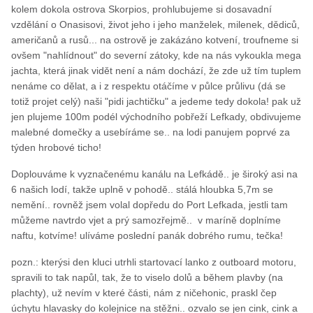
kolem dokola ostrova Skorpios, prohlubujeme si dosavadní
vzdělání o Onasisovi, život jeho i jeho manželek, milenek, dědiců,
američanů a rusů... na ostrově je zakázáno kotvení, troufneme si
ovšem "nahlídnout" do severní zátoky, kde na nás vykoukla mega
jachta, která jinak vidět není a nám dochází, že zde už tím tuplem
nenáme co dělat, a i z respektu otáčíme v půlce průlivu (dá se
totiž projet celý) naši "pidi jachtičku" a jedeme tedy dokola! pak už
jen plujeme 100m podél východního pobřeží Lefkady, obdivujeme
malebné domečky a usebíráme se.. na lodi panujem poprvé za
týden hrobové ticho!
Doplouváme k vyznačenému kanálu na Lefkádě.. je široký asi na
6 našich lodí, takže uplně v pohodě.. stálá hloubka 5,7m se
nemění.. rovněž jsem volal dopředu do Port Lefkada, jestli tam
můžeme navtrdo vjet a prý samozřejmě.. v maríně doplníme
naftu, kotvíme! ulíváme poslední panák dobrého rumu, tečka!
pozn.: kterýsi den kluci utrhli startovací lanko z outboard motoru,
spravili to tak napůl, tak, že to viselo dolů a během plavby (na
plachty), už nevím v které části, nám z ničehonic, praskl čep
úchytu hlavasky do kolejnice na stěžni.. ozvalo se jen cink, cink a