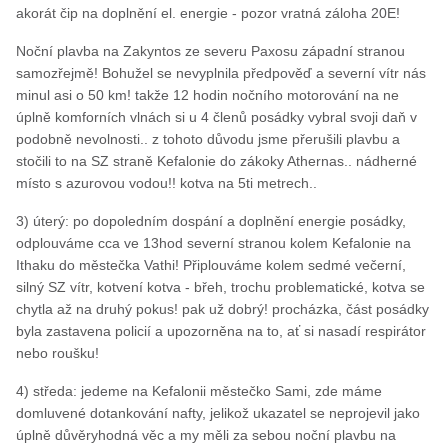
akorát čip na doplnění el. energie - pozor vratná záloha 20E!
Noční plavba na Zakyntos ze severu Paxosu západní stranou
samozřejmě! Bohužel se nevyplnila předpověď a severní vítr nás
minul asi o 50 km! takže 12 hodin nočního motorování na ne
úplně komforních vlnách si u 4 členů posádky vybral svoji daň v
podobně nevolnosti.. z tohoto důvodu jsme přerušili plavbu a
stočili to na SZ straně Kefalonie do zákoky Athernas.. nádherné
místo s azurovou vodou!! kotva na 5ti metrech..
3) úterý: po dopoledním dospání a doplnění energie posádky,
odplouváme cca ve 13hod severní stranou kolem Kefalonie na
Ithaku do městečka Vathi! Připlouváme kolem sedmé večerní,
silný SZ vítr, kotvení kotva - břeh, trochu problematické, kotva se
chytla až na druhý pokus! pak už dobrý! procházka, část posádky
byla zastavena policií a upozorněna na to, ať si nasadí respirátor
nebo roušku!
4) středa: jedeme na Kefalonii městečko Sami, zde máme
domluvené dotankování nafty, jelikož ukazatel se neprojevil jako
úplně důvěryhodná věc a my měli za sebou noční plavbu na